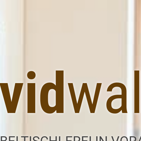
vid
wa