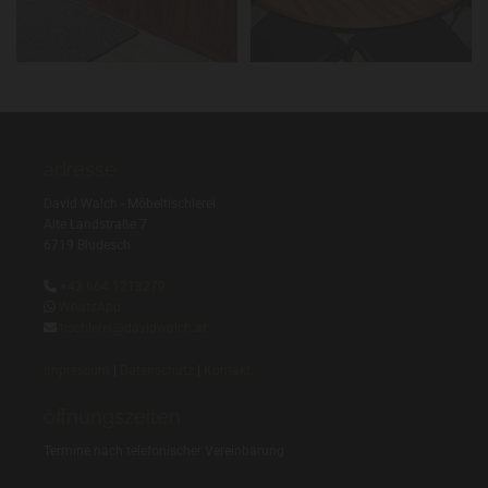
adresse
David Walch - Möbeltischlerei
Alte Landstraße 7
6719 Bludesch

+43 664 1213279

WhatsApp

tischlerei@davidwalch.at
Impressum
|
Datenschutz
|
Kontakt
öffnungszeiten
Termine nach telefonischer Vereinbarung