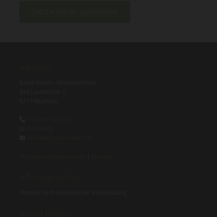
Jetzt Kontakt aufnehmen
adresse
David Walch - Möbeltischlerei
Alte Landstraße 7
6719 Bludesch

+43 664 1213279

WhatsApp

tischlerei@davidwalch.at
Impressum
|
Datenschutz
|
Kontakt
öffnungszeiten
Termine nach telefonischer Vereinbarung
social media